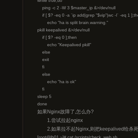
while true;do

    ping -c 2 -W 3 $master_ip &>/dev/null

    if [ $? -eq 0 -a `ip add|grep "$vip"|wc -l` -eq 1 ];th
        echo "ha is split brain.warning."

pkill keepalived &>/dev/null

    if [ $? -eq 0 ];then

        echo "Keepalived pkill"

    else

    exit

    fi

    else

        echo "ha is ok"

    fi

sleep 5

done
如果Nginx故障了,怎么办?
	1.尝试拉起nginx
	2.如果拉不起Nginx,则把keepalived给杀
[root@lb01 ~]# cat /scripts/check_web.sh
