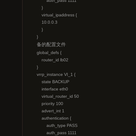
        auth_pass 1111

    }

    virtual_ipaddress {

    10.0.0.3

    }

}
备的配置文件
global_defs {

    router_id lb02

}

vrrp_instance VI_1 {

    state BACKUP

    interface eth0

    virtual_router_id 50

    priority 100

    advert_int 1

    authentication {

        auth_type PASS

        auth_pass 1111
