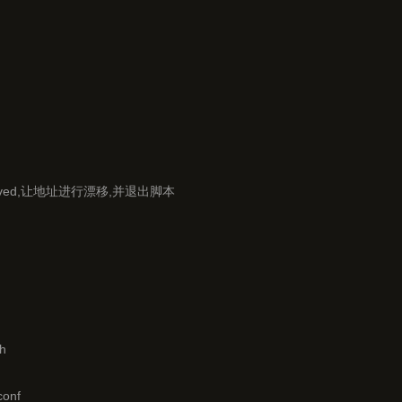
lived,让地址进行漂移,并退出脚本  

h
onf 
