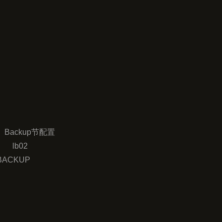
eepalived配置区别	    Master配置	    Backup节配置
	route_id(唯一标识)		lb01			lb02
ate(角色状态)		MASTER		BACKUP