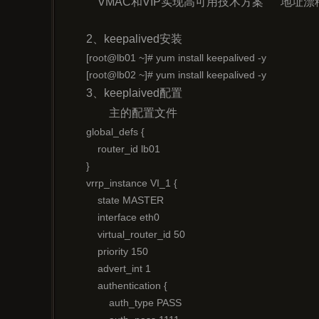
    VMAC和VIP实现高可用技术方案      地址漂
2、keepalived安装
[root@lb01 ~]# yum install keepalived -y

[root@lb02 ~]# yum install keepalived -y
3、keeplaived配置
	主的配置文件
global_defs {     

    router_id lb01   

}

vrrp_instance VI_1 {

    state MASTER

    interface eth0

    virtual_router_id 50

    priority 150

    advert_int 1

    authentication {

        auth_type PASS
