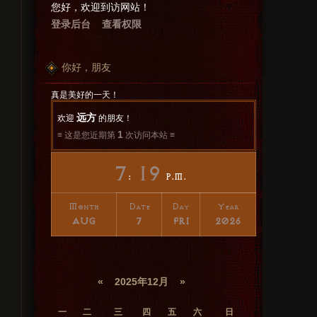
您好，欢迎到访网站！
登录后台
查看权限
你好，朋友
真是美好的一天！
远方
欢迎
的朋友！
1
≡ 这是您近期第
次访问本站 ≡
7
19
P.M.
Month
Date
Day
Year
AUG
7
FRI
2026
«
2025年12月
»
一
二
三
四
五
六
日