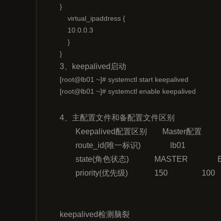
}

    virtual_ipaddress {

    10.0.0.3

    }

}
3、keepalived启动
[root@lb01 ~]# systemctl start keepalived

[root@lb01 ~]# systemctl enable keepalived
4、主配置文件和备配置文件区别
	K
	st
	priority(优先级)		150			100
keepalived检测脑裂