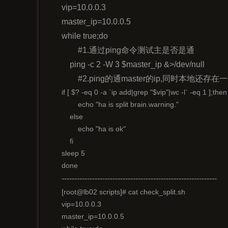
vip=10.0.0.3
master_ip=10.0.0.5
while true;do
	#1.通过ping命令测试主是否是通
    ping -c 2 -W 3 $master_ip &>/dev/null
	#2.ping的通master的ip,同时本地还存在
if [ $? -eq 0 -a `ip add|grep "$vip"|wc -l` -eq 1 ];then

        echo "ha is split brain.warning."

    else

        echo "ha is ok"

    fi

sleep 5

done
-------------------------------------------------------------
[root@lb02 scripts]# cat check_split.sh 

vip=10.0.0.3

master_ip=10.0.0.5
