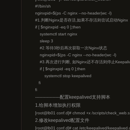
#!/bin/sh

nginxpid=$(ps -C nginx --no-header|wc -l)

#1.判断Nginx是否存活,如果不存活则尝试启动Nginx

if [ $nginxpid -eq 0 ];then

    systemctl start nginx

    sleep 3

    #2.等待3秒后再次获取一次Nginx状态

    nginxpid=$(ps -C nginx --no-header|wc -l) 

    #3.再次进行判断, 如Nginx还不存活则停止Keepa
    if [ $nginxpid -eq 0 ];then

        systemctl stop keepalived

   fi

fi
-----------------配置keepalived支持脚本
1.给脚本增加执行权限
[root@lb01 conf.d]# chmod +x /scripts/check_web.s
2.修改keepalived配置文件
[root@lb01 conf.d]# cat /etc/keepalived/keepalived.c